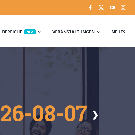
BEREICHE
VERANSTALTUNGEN
NEUES
NEW
Discover New
Events
026-08-07
›
Our modern institution is interested
in cultivating an environment where
young students can come together
and learn in a creative environment.