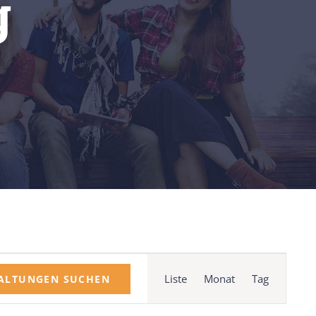
g
UPCOMING EVENTS
Veranstaltu
Ansichten-
Liste
Monat
Tag
ALTUNGEN SUCHEN
Navigation